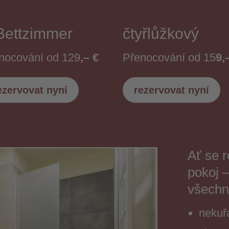
Bettzimmer
čtyřlůžkový
nocování od 129
,– €
Přenocování od 15
9,
ezervovat nyní
rezervovat nyní
Ať se r
pokoj –
všechn
nekuř