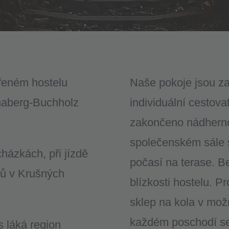
řeném hostelu
Naše pokoje jsou za
nnaberg-Buchholz
individuální cestov
zakončeno nádhern
společenském sále s
cházkách, při jízdě
počasí na terase. B
tů v Krušných
blízkosti hostelu. P
sklep na kola v mož
každém poschodí se
 láká region