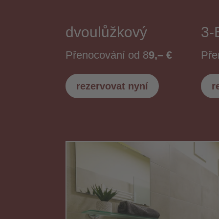
dvoulůžkový
3-
Přenocování od 8
9,– €
Pře
rezervovat nyní
r