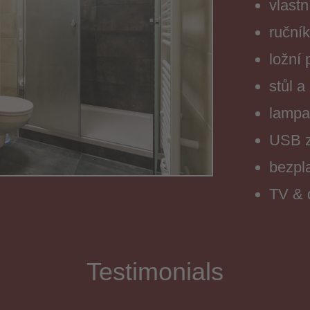
vlast
ruční
ložní 
stůl a
lampa
USB z
bezpl
TV & 
Testimonials