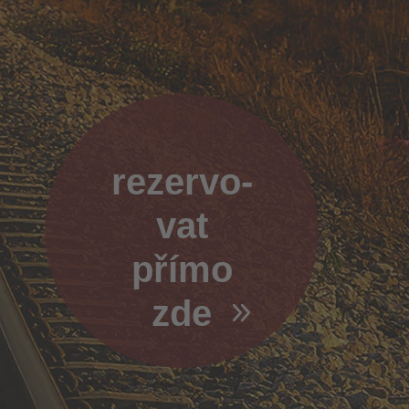
rezer­vo­
vat
přímo
zde