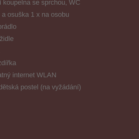
ní koupelna se sprchou, WC
k a osuška 1 x na osobu
prádlo
 židle
dířka
atný internet WLAN
dětská postel (na vyžádání)