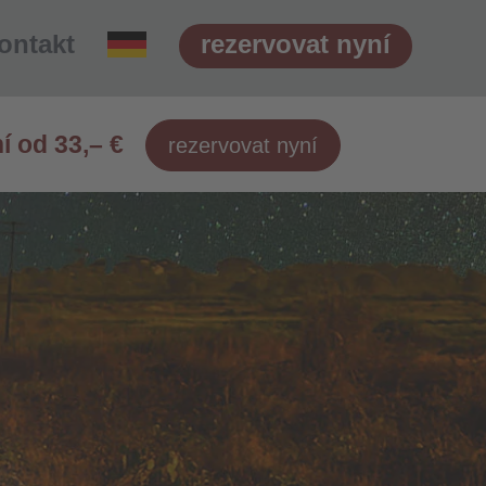
ontakt
rezervovat nyní
 od 33,– €
rezervovat nyní