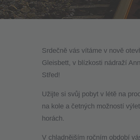
Srdečně vás vítáme v nově otev
Gleisbett, v blízkosti nádraží A
Střed!
Užijte si svůj pobyt v létě na pro
na kole a četných možností výle
horách.
V chladnějším ročním období vás